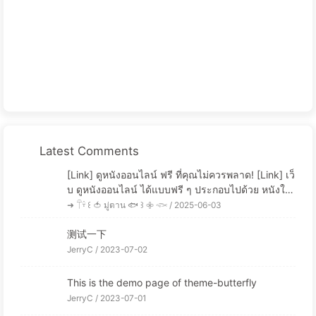
Latest Comments
[Link] ดูหนังออนไลน์ ฟรี ที่คุณไม่ควรพลาด! [Link] เว็
บ ดูหนังออนไลน์ ได้แบบฟรี ๆ ประกอบไปด้วย หนังให
ม่ ล่าสุดที่มีการอัพเดทเข้ามาให้คุณได้เลือกชมได้...
➜ 𓋼𓍊 ꒰ 🍅 มู่ตาน 🐟 ꒱ 𖧷 𓆟 /
2025-06-03
测试一下
JerryC /
2023-07-02
This is the demo page of theme-butterfly
JerryC /
2023-07-01