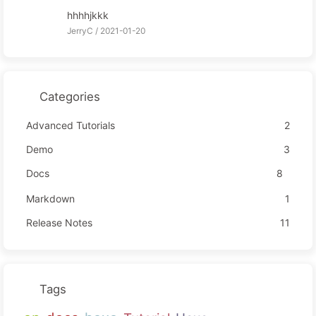
hhhhjkkk
JerryC /
2021-01-20
Categories
Advanced Tutorials
2
Demo
3
Docs
8
Markdown
1
Release Notes
11
Tags