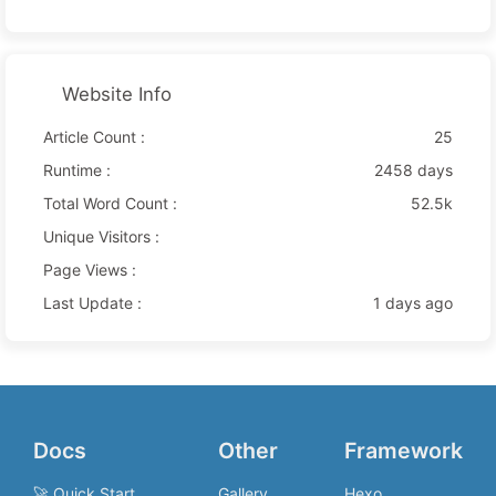
Website Info
Article Count :
25
Runtime :
2458 days
Total Word Count :
52.5k
Unique Visitors :
Page Views :
Last Update :
1 days ago
Docs
Other
Framework
🚀 Quick Start
Gallery
Hexo